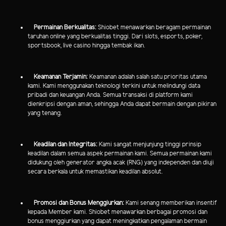
Permainan Berkualitas:
Shiobet menawarkan beragam permainan
taruhan online yang berkualitas tinggi. Dari slots, esports, poker,
sportsbook, live casino hingga tembak ikan.
Keamanan Terjamin:
Keamanan adalah salah satu prioritas utama
kami. Kami menggunakan teknologi terkini untuk melindungi data
pribadi dan keuangan Anda. Semua transaksi di platform kami
dienkripsi dengan aman, sehingga Anda dapat bermain dengan pikiran
yang tenang.
Keadilan dan Integritas:
Kami sangat menjunjung tinggi prinsip
keadilan dalam semua aspek permainan kami. Semua permainan kami
didukung oleh generator angka acak (RNG) yang independen dan diuji
secara berkala untuk memastikan keadilan absolut.
Promosi dan Bonus Menggiurkan:
Kami senang memberikan insentif
kepada Member kami. Shiobet menawarkan berbagai promosi dan
bonus menggiurkan yang dapat meningkatkan pengalaman bermain