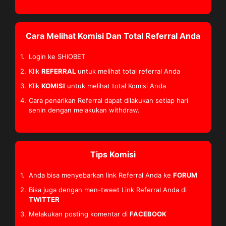
Cara Melihat Komisi Dan Total Referral Anda
1.
Login ke SHIOBET
2.
Klik
REFERRAL
untuk melihat total referral Anda
3.
Klik
KOMISI
untuk melihat total Komisi Anda
4.
Cara penarikan Referral dapat dilakukan setiap hari
senin dengan melakukan withdraw.
Tips Komisi
1.
Anda bisa menyebarkan link Referral Anda ke
FORUM
2.
Bisa juga dengan men-tweet Link Referral Anda di
TWITTER
3.
Melakukan posting komentar di
FACEBOOK