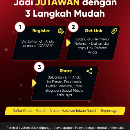
Referral system tidak dipungut biaya apapun. Hanya dengan modal online saja