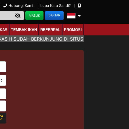
Hubungi Kami
Lupa Kata Sandi?
DAFTAR
KAS
TEMBAK IKAN
REFERRAL
PROMOSI
ERKUNJUNG DI SITUS KAMI ^_^ Situs beting SLOTGACOR -