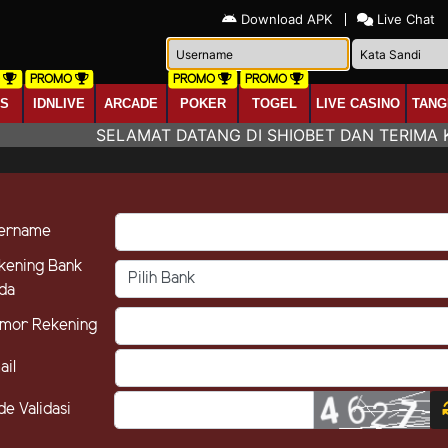
Download APK
Live Chat
O
PROMO
PROMO
PROMO
TS
IDNLIVE
ARCADE
POKER
TOGEL
LIVE CASINO
TANG
SELAMAT DATANG DI SHIOBET DAN TERIMA KASIH SUDAH B
ername
kening Bank
da
mor Rekening
ail
e Validasi