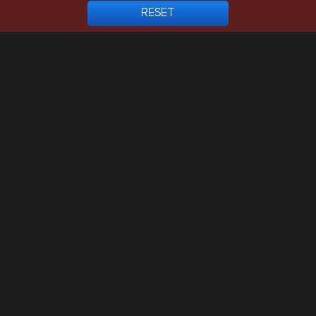
RESET