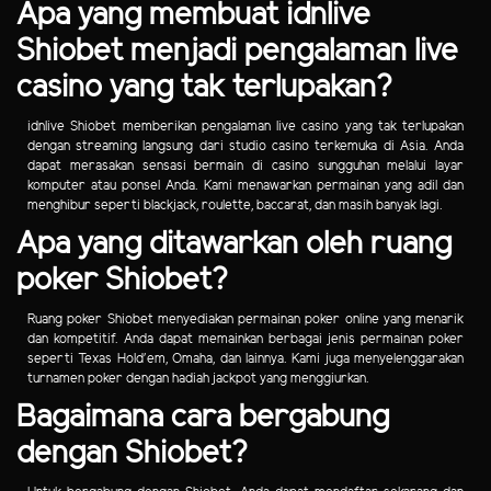
Apa yang membuat idnlive
Shiobet menjadi pengalaman live
casino yang tak terlupakan?
idnlive Shiobet memberikan pengalaman live casino yang tak terlupakan
dengan streaming langsung dari studio casino terkemuka di Asia. Anda
dapat merasakan sensasi bermain di casino sungguhan melalui layar
komputer atau ponsel Anda. Kami menawarkan permainan yang adil dan
menghibur seperti blackjack, roulette, baccarat, dan masih banyak lagi.
Apa yang ditawarkan oleh ruang
poker Shiobet?
Ruang poker Shiobet menyediakan permainan poker online yang menarik
dan kompetitif. Anda dapat memainkan berbagai jenis permainan poker
seperti Texas Hold'em, Omaha, dan lainnya. Kami juga menyelenggarakan
turnamen poker dengan hadiah jackpot yang menggiurkan.
Bagaimana cara bergabung
dengan Shiobet?