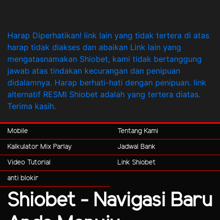
Harap Diperhatikan! link lain yang tidak tertera di atas
harap tidak diakses dan abaikan Link lain yang
mengatasnamakan Shiobet, kami tidak bertanggung
jawab atas tindakan kecurangan dan penipuan
didalamnya. Harap berhati-hati dengan penipuan. link
alternatif RESMI Shiobet adalah yang tertera diatas.
Terima kasih.
Mobile
Tentang Kami
Kalkulator Mix Parlay
Jadwal Bank
Video Tutorial
Link Shiobet
anti blokir
Shiobet - Navigasi Baru