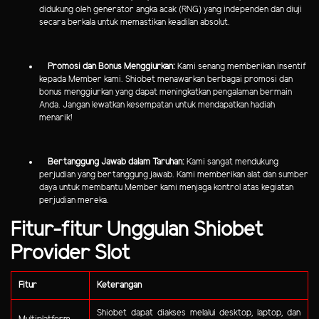
didukung oleh generator angka acak (RNG) yang independen dan diuji
secara berkala untuk memastikan keadilan absolut.
Promosi dan Bonus Menggiurkan:
Kami senang memberikan insentif
kepada Member kami. Shiobet menawarkan berbagai promosi dan
bonus menggiurkan yang dapat meningkatkan pengalaman bermain
Anda. Jangan lewatkan kesempatan untuk mendapatkan hadiah
menarik!
Bertanggung Jawab dalam Taruhan:
Kami sangat mendukung
perjudian yang bertanggung jawab. Kami memberikan alat dan sumber
daya untuk membantu Member kami menjaga kontrol atas kegiatan
perjudian mereka.
Fitur-fitur Unggulan Shiobet
Provider Slot
Fitur
Keterangan
Shiobet dapat diakses melalui desktop, laptop, dan