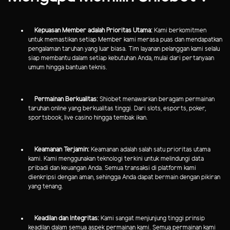
Kepuasan Member adalah Prioritas Utama:
Kami berkomitmen
untuk memastikan setiap Member kami merasa puas dan mendapatkan
pengalaman taruhan yang luar biasa. Tim layanan pelanggan kami selalu
siap membantu dalam setiap kebutuhan Anda, mulai dari pertanyaan
umum hingga bantuan teknis.
Permainan Berkualitas:
Shiobet menawarkan beragam permainan
taruhan online yang berkualitas tinggi. Dari slots, esports, poker,
sportsbook, live casino hingga tembak ikan.
Keamanan Terjamin:
Keamanan adalah salah satu prioritas utama
kami. Kami menggunakan teknologi terkini untuk melindungi data
pribadi dan keuangan Anda. Semua transaksi di platform kami
dienkripsi dengan aman, sehingga Anda dapat bermain dengan pikiran
yang tenang.
Keadilan dan Integritas:
Kami sangat menjunjung tinggi prinsip
keadilan dalam semua aspek permainan kami. Semua permainan kami