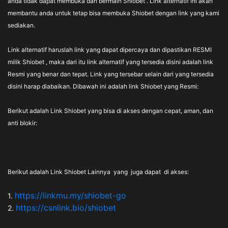
anda tidak dapat membuka dan bermain Shiobet . Link alternatif ini akan
membantu anda untuk tetap bisa membuka Shiobet dengan link yang kami
sediakan.
Link alternatif haruslah link yang dapat dipercaya dan dipastikan RESMI
milik Shiobet , maka dari itu link alternatif yang tersedia disini adalah link
Resmi yang benar dan tepat. Link yang tersebar selain dari yang tersedia
disini harap diabaikan. Dibawah ini adalah link Shiobet yang Resmi:
Berikut adalah Link Shiobet yang bisa di akses dengan cepat, aman, dan
anti blokir:
Berikut adalah Link Shiobet Lainnya yang juga dapat di akses:
https://linkmu.my/shiobet-go
1.
https://csnlink.bio/shiobet
2.