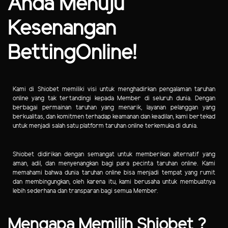
Anda Menuju
Kesenangan
BettingOnline!
Kami di Shiobet memiliki visi untuk menghadirkan pengalaman taruhan
online yang tak tertandingi kepada Member di seluruh dunia. Dengan
berbagai permainan taruhan yang menarik, layanan pelanggan yang
berkualitas, dan komitmen terhadap keamanan dan keadilan, kami bertekad
untuk menjadi salah satu platform taruhan online terkemuka di dunia.
Shiobet didirikan dengan semangat untuk memberikan alternatif yang
aman, adil, dan menyenangkan bagi para pecinta taruhan online. Kami
memahami bahwa dunia taruhan online bisa menjadi tempat yang rumit
dan membingungkan, oleh karena itu, kami berusaha untuk membuatnya
lebih sederhana dan transparan bagi semua Member.
Mengapa Memilih Shiobet ?